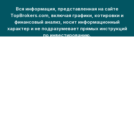
Вся информация, представленная на сайте
TopBrokers.com, включая графики, котировки и
финансовый анализ, носит информационный
характер и не подразумевает прямых инструкций
по инвестированию.
TopBrokers.com не несет никакой ответственности за
убытки или ущерб, возникшие в результате
использования информации на этом сайте. Форекс-
пары, криптовалюты и CFD являются сложными
инструментами и сопряжены с высоким риском потери
денег. Вам следует тщательно подумать, понимаете ли
вы, как работают эти инструменты, и можете ли вы
позволить себе рискнуть потерять свои деньги.
TopBrokers.com хотел бы напомнить вам, что данные,
содержащиеся на этом веб-сайте, не обязательно
соответствуют реальному времени и не являются
точными.
Прочитать полные условия использования