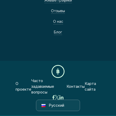
Живые графики
Отзывы
О нас
Блог
Часто
О
Карта
задаваемые
Контакты
проекте
сайта
вопросы
Русский