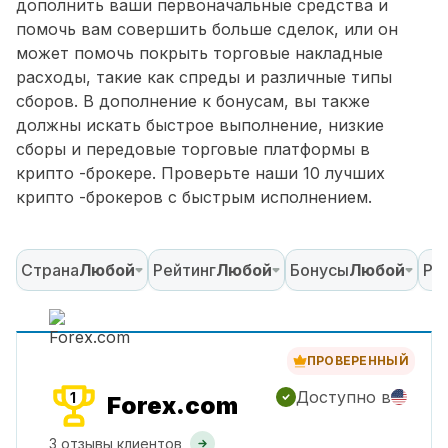
дополнить ваши первоначальные средства и
помочь вам совершить больше сделок, или он
может помочь покрыть торговые накладные
расходы, такие как спреды и различные типы
сборов. В дополнение к бонусам, вы также
должны искать быстрое выполнение, низкие
сборы и передовые торговые платформы в
крипто -брокере. Проверьте наши 10 лучших
крипто -брокеров с быстрым исполнением.
Страна
Любой
Рейтинг
Любой
Бонусы
Любой
Ре
ПРОВЕРЕННЫЙ
Доступно в
1
Forex.com
3 отзывы клиентов