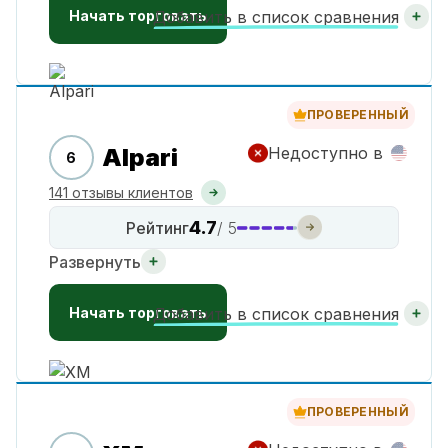
Начать торговать
Добавить в список сравнения
ПРОВЕРЕННЫЙ
Alpari
Недоступно в
6
141 отзывы клиентов
4.7
Рейтинг
/ 5
Развернуть
Начать торговать
Добавить в список сравнения
ПРОВЕРЕННЫЙ