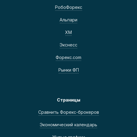
РобоФорекс
Альпари
ХМ
Экснесс
Форекс.com
Рынки ФП
Страницы
Сравнить Форекс-брокеров
Экономический календарь