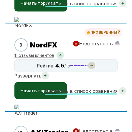
Начать торговать
Добавить в список сравнения
ПРОВЕРЕННЫЙ
NordFX
Недоступно в
9
11 отзывы клиентов
4.5
Рейтинг
/ 5
Развернуть
Начать торговать
Добавить в список сравнения
Недоступно в