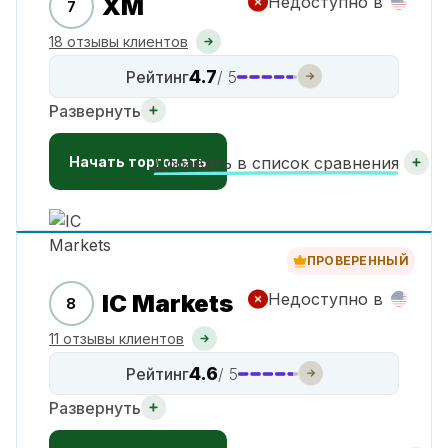
XM
Недоступно в
7
18 отзывы клиентов
4.7
Рейтинг
/ 5
Развернуть
Начать торговать
Добавить в список сравнения
ПРОВЕРЕННЫЙ
IC Markets
Недоступно в
8
11 отзывы клиентов
4.6
Рейтинг
/ 5
Развернуть