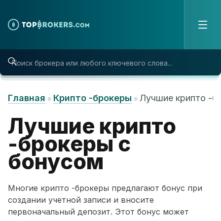
Skip to content
Главная
Крипто -брокеры
Лучшие крипто -б
»
»
Лучшие крипто
-брокеры с
бонусом
Многие крипто -брокеры предлагают бонус при
создании учетной записи и вносите
первоначальный депозит. Этот бонус может