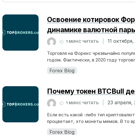
Освоение котировок Фор
динамике валютной пары
|
11 октября,
1 МИНС ЧИТАТЬ
Торговля на Форекс чрезвычайно попул
годом. Фактически, в 2020 году торговл
Forex Blog
Почему токен BTCBull де
|
23 апреля,
1 МИНС ЧИТАТЬ
Если есть какой -либо тип криптовалю
процветает, это монеты мемов. В то вр
Forex Blog