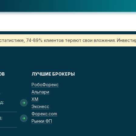
 статистике, 74-89% клиентов теряют свои вложения. Инвестир
ОВ
ЛУЧШИЕ БРОКЕРЫ
РобоФорекс
Альпари
ХМ
д:
Экснесс
Форекс.com
д:
Рынки ФП