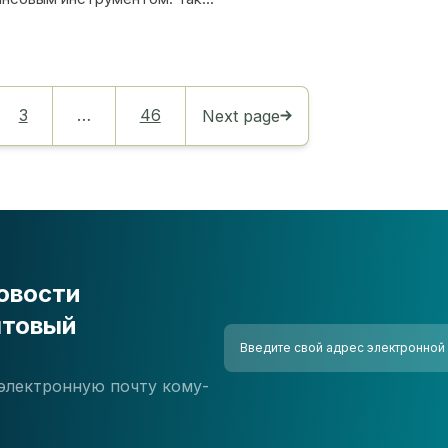
3
…
46
Next page
овости
чтовый
электронную почту кому-