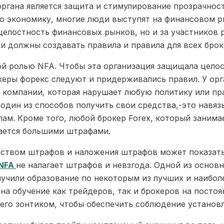
органа является защита и стимулирование прозрачно
 экономику, многие люди выступят на финансовом ры
 целостность финансовых рынков, но и за участников 
и должны создавать правила и правила для всех бро
ой ролью NFA. Чтобы эта организация защищала цело
океры форекс следуют и придерживались правил. У о
 компании, которая нарушает любую политику или пра
один из способов получить свои средства,-это навя
ам. Кроме того, любой брокер Forex, который заним
вается большими штрафами.
едством штрафов и наложения штрафов может показат
 NFA
не налагает штрафов и невзгода. Одной из основн
лучили образование по некоторым из лучших и наибол
на обучение как трейдеров, так и брокеров на посто
его зонтиком, чтобы обеспечить соблюдение установл