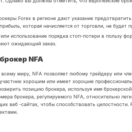
т. Однако вы должны отметить, что европейские брок
брокеры Forex в регионе дают указание предотвратить
рибыль, которая начисляется от торговли, не будет п
или использование порядка стоп-потери в пользу фо
меют ожидающий заказ.
 брокер NFA
 всему миру, NFA позволяет любому трейдеру или чл
т участник хорошим или имеет хорошие профессионал
 проверить позицию брокера, используя имя брокерск
мера брокера, регулируемого NFA, относительно лег
х веб -сайтах, чтобы способствовать целостности. Р
ектами.