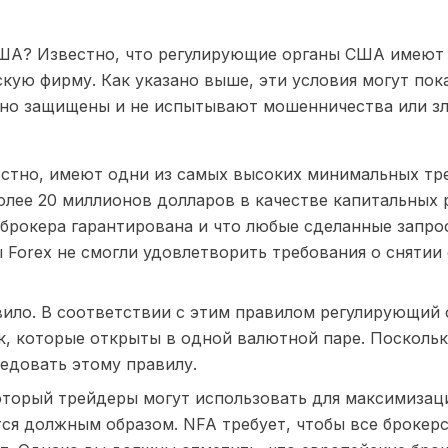
США? Известно, что регулирующие органы США имеют 
скую фирму. Как указано выше, эти условия могут по
чно защищены и не испытывают мошенничества или з
естно, имеют одни из самых высоких минимальных тре
олее 20 миллионов долларов в качестве капитальных 
 брокера гарантирована и что любые сделанные запро
 Forex не смогли удовлетворить требования о снятии 
авило. В соответствии с этим правилом регулирующий
ок, которые открыты в одной валютной паре. Поскольку
ледовать этому правилу.
который трейдеры могут использовать для максимизац
тся должным образом. NFA требует, чтобы все брокерс