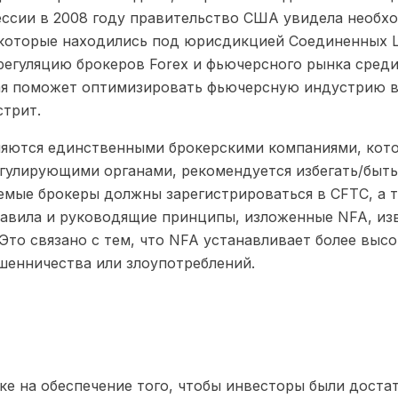
ессии в 2008 году правительство США увидела необх
, которые находились под юрисдикцией Соединенных Ш
а регуляцию брокеров Forex и фьючерсного рынка сред
ая поможет оптимизировать фьючерсную индустрию в 
стрит.
являются единственными брокерскими компаниями, к
егулирующими органами, рекомендуется избегать/быть
емые брокеры должны зарегистрироваться в CFTC, а 
правила и руководящие принципы, изложенные NFA, из
то связано с тем, что NFA устанавливает более высо
шенничества или злоупотреблений.
вке на обеспечение того, чтобы инвесторы были дос