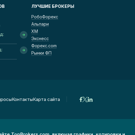
ОВ
ЛУЧШИЕ БРОКЕРЫ
РобоФорекс
Альпари
ХМ
д:
Экснесс
Форекс.com
д:
Рынки ФП
|
просы
Контакты
Карта сайта
айте TopBrokers.com, включая графики, котировки и