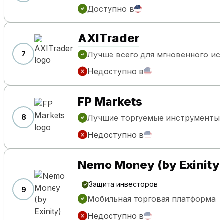
Доступно в
AXITrader
7
Лучше всего для мгновенного и
Недоступно в
FP Markets
8
Лучшие торгуемые инструменты
Недоступно в
Nemo Money (by Exinity
Защита инвесторов
9
Мобильная торговая платформа
Недоступно в