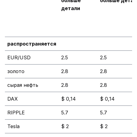
больше
больше детал
детали
распространяется
EUR/USD
2.5
2.5
золото
2.8
2.8
сырая нефть
2.8
2.8
DAX
$ 0,14
$ 0,14
RIPPLE
5.7
5.7
Tesla
$ 2
$ 2