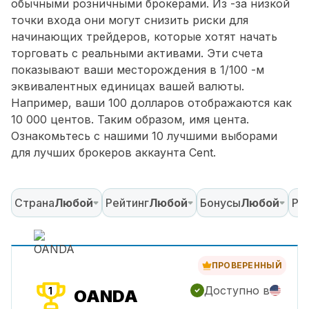
обычными розничными брокерами. Из -за низкой
точки входа они могут снизить риски для
начинающих трейдеров, которые хотят начать
торговать с реальными активами. Эти счета
показывают ваши месторождения в 1/100 -м
эквивалентных единицах вашей валюты.
Например, ваши 100 долларов отображаются как
10 000 центов. Таким образом, имя цента.
Ознакомьтесь с нашими 10 лучшими выборами
для лучших брокеров аккаунта Cent.
Страна
Любой
Рейтинг
Любой
Бонусы
Любой
Ре
ПРОВЕРЕННЫЙ
Доступно в
1
OANDA