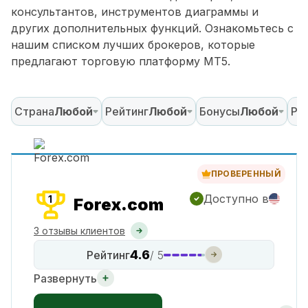
консультантов, инструментов диаграммы и
других дополнительных функций. Ознакомьтесь с
нашим списком лучших брокеров, которые
предлагают торговую платформу MT5.
Страна
Любой
Рейтинг
Любой
Бонусы
Любой
Ре
ПРОВЕРЕННЫЙ
Доступно в
1
Forex.com
3 отзывы клиентов
4.6
Рейтинг
/ 5
Развернуть