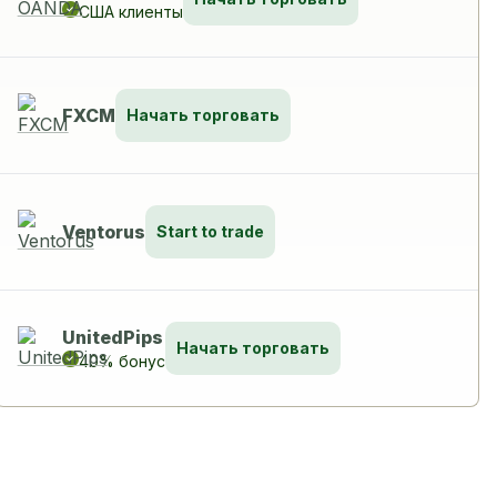
США клиенты
FXCM
Начать торговать
Ventorus
Start to trade
UnitedPips
Начать торговать
40% бонус