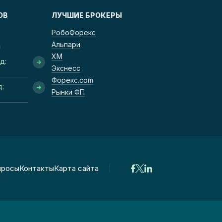
ОВ
ЛУЧШИЕ БРОКЕРЫ
РобоФорекс
Альпари
ХМ
д:
Экснесс
Форекс.com
д:
Рынки ФП
|
просы
Контакты
Карта сайта